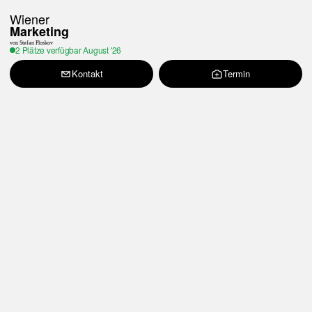
Wiener
Marketing
von Stefan Ploskov
2 Plätze verfügbar
August '26
Kontakt
Termin
[001]