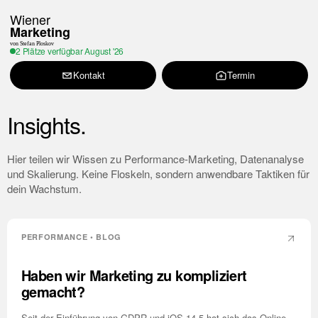
Wiener
Marketing
von Stefan Ploskov
2 Plätze verfügbar
August '26
Kontakt
Termin
Insights.
Hier teilen wir Wissen zu Performance-Marketing, Datenanalyse
und Skalierung. Keine Floskeln, sondern anwendbare Taktiken für
dein Wachstum.
PERFORMANCE • BLOG
Haben wir Marketing zu kompliziert
gemacht?
Seit der Einführung von GDPR und iOS 14.5 hat sich das Online-