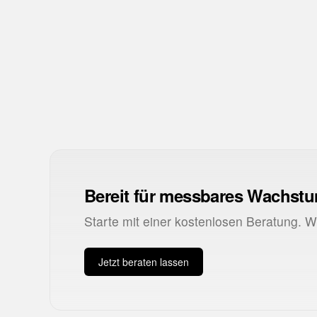
OR
Öffnungsrate
CTR
Click-Through Rate
Bereit für messbares Wachst
Starte mit einer kostenlosen Beratung. 
Jetzt beraten lassen