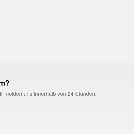
CR-E
Klickrate (E-Mail)
um?
Wir melden uns innerhalb von 24 Stunden.