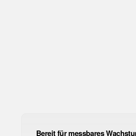
Was ist eine gute CTR?
Verwandte Kennzahlen
CPC
Cost per Click
QS
Quality Score
Bereit für messbares Wachst