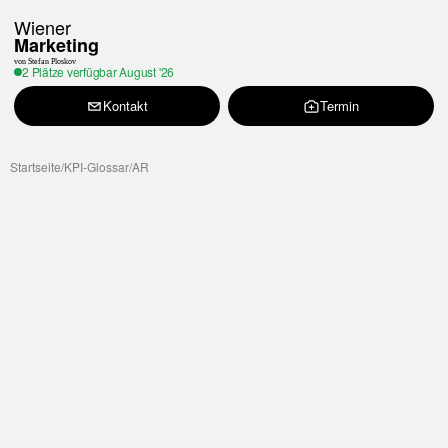
Wiener
Marketing
von Stefan Ploskov
2 Plätze verfügbar
August '26
Kontakt
Termin
Startseite
/
KPI-Glossar
/
AR