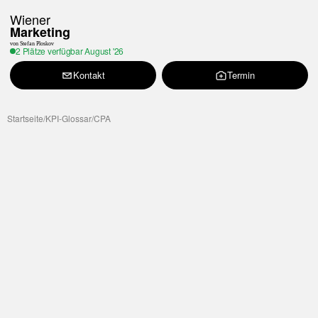
Wiener
Marketing
von Stefan Ploskov
2 Plätze verfügbar
August '26
Kontakt
Termin
Startseite
/
KPI-Glossar
/
CPA