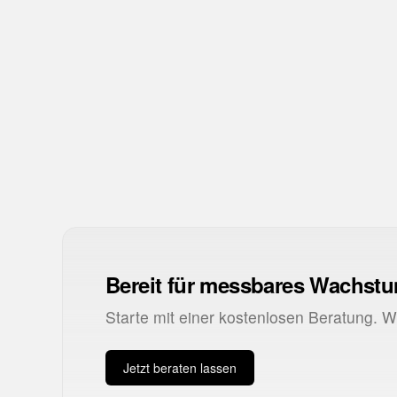
CPM
Cost per Mille
CTR
Click-Through Rate
QS
Quality Score
Bereit für messbares Wachst
Starte mit einer kostenlosen Beratung. 
Jetzt beraten lassen