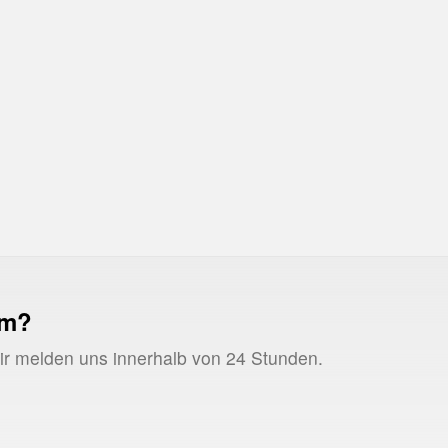
CPA
Cost per Acquisition
ROAS
Return on Ad Spen
um?
Wir melden uns innerhalb von 24 Stunden.