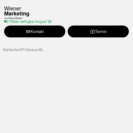
Wiener
Marketing
von Stefan Ploskov
2 Plätze verfügbar
August '26
Kontakt
Termin
Startseite
/
KPI-Glossar
/
BL