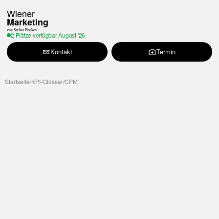
Wiener
Marketing
von Stefan Ploskov
2 Plätze verfügbar
August '26
Kontakt
Termin
Startseite
/
KPI-Glossar
/
CPM