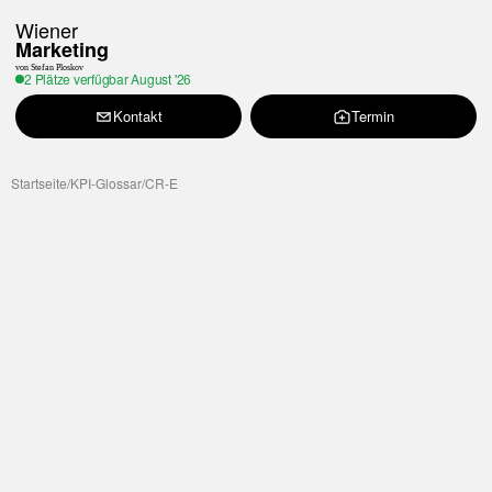
Wiener
Marketing
von Stefan Ploskov
2 Plätze verfügbar
August '26
Kontakt
Termin
Startseite
/
KPI-Glossar
/
CR-E