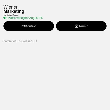
Wiener
Marketing
von Stefan Ploskov
2 Plätze verfügbar
August '26
Kontakt
Termin
Startseite
/
KPI-Glossar
/
CR