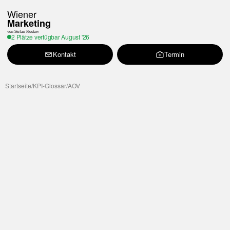
Wiener
Marketing
von Stefan Ploskov
2 Plätze verfügbar
August '26
Kontakt
Termin
Startseite
/
KPI-Glossar
/
AOV