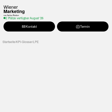
Wiener
Marketing
von Stefan Ploskov
2 Plätze verfügbar
August '26
Kontakt
Termin
Startseite
/
KPI-Glossar
/
LPE