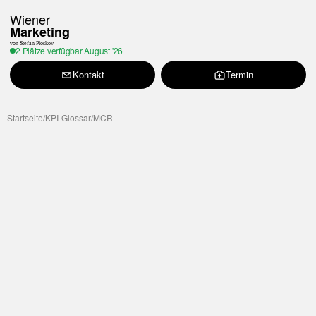
Wiener
Marketing
von Stefan Ploskov
2 Plätze verfügbar
August '26
Kontakt
Termin
Startseite
/
KPI-Glossar
/
MCR