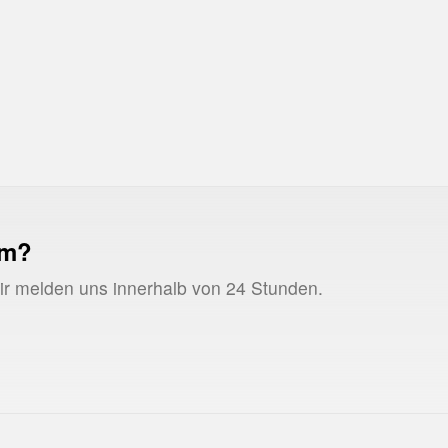
CAC
Customer Acquisitio
ROAS
Return on Ad Spen
um?
Wir melden uns innerhalb von 24 Stunden.