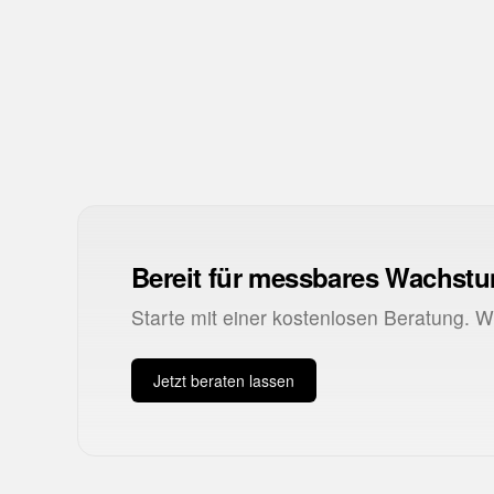
CLV
Customer Lifetime Value
PP
Payback Period
Bereit für messbares Wachst
Starte mit einer kostenlosen Beratung. 
Jetzt beraten lassen