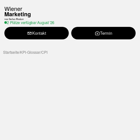
Wiener
Marketing
von Stefan Ploskov
2 Plätze verfügbar
August '26
Kontakt
Termin
Startseite
/
KPI-Glossar
/
CPI