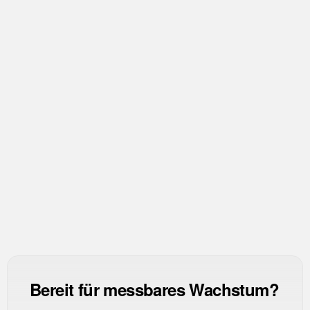
Verwandte Kennzahlen
Alle KPIs ansehen
→
USR
Unsubscribe Rate
DR
Delivery Rate
OR
Open Rate
Bereit für messbares Wachstum?