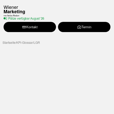
Wiener
Marketing
von Stefan Ploskov
2 Plätze verfügbar
August '26
Kontakt
Termin
Startseite
/
KPI-Glossar
/
LGR