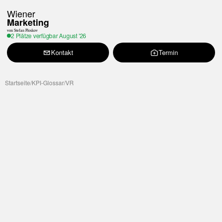
Wiener
Marketing
von Stefan Ploskov
2 Plätze verfügbar
August '26
Kontakt
Termin
Startseite
/
KPI-Glossar
/
VR