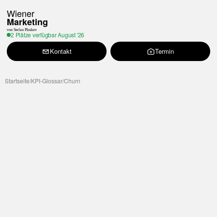
Wiener
Marketing
von Stefan Ploskov
2 Plätze verfügbar
August '26
Kontakt
Termin
Startseite
/
KPI-Glossar
/
Churn